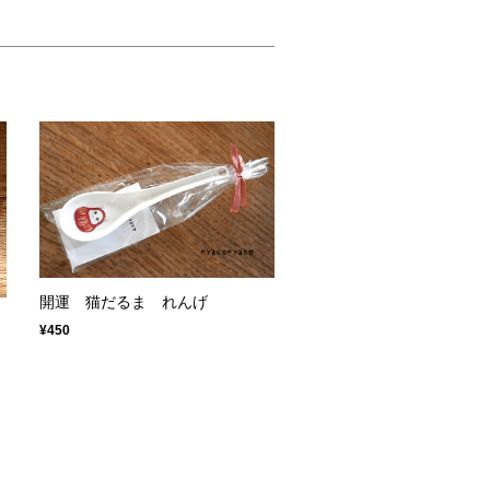
開運 猫だるま れんげ
※
¥450