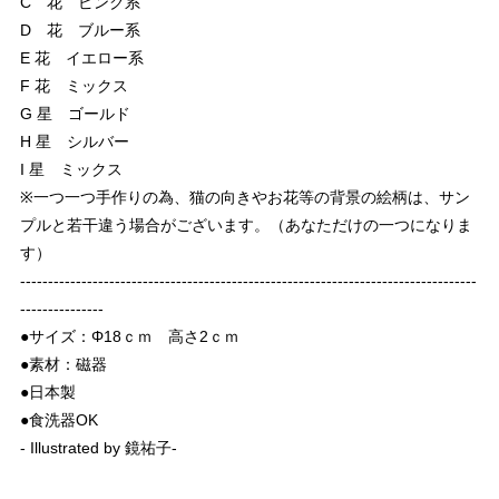
C 花 ピンク系
D 花 ブルー系
E 花 イエロー系
F 花 ミックス
G 星 ゴールド
H 星 シルバー
I 星 ミックス
※一つ一つ手作りの為、猫の向きやお花等の背景の絵柄は、サン
プルと若干違う場合がございます。（あなただけの一つになりま
す）
----------------------------------------------------------------------------------
---------------
●サイズ：Φ18ｃｍ 高さ2ｃｍ
●素材：磁器
●日本製
●食洗器OK
- Illustrated by 鏡祐子-