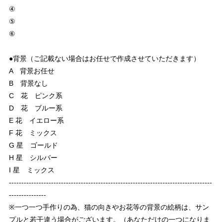
④
⑤
⑥
●背景（ご記載ない場合はお任せで作成させていただきます）
A 背景お任せ
B 背景なし
C 花 ピンク系
D 花 ブルー系
E 花 イエロー系
F 花 ミックス
G 星 ゴールド
H 星 シルバー
I 星 ミックス
----------------------------------------------------------------------------------
---------------
※一つ一つ手作りの為、猫の向きやお花等の背景の絵柄は、サン
プルと若干違う場合がございます。（あなただけの一つになりま